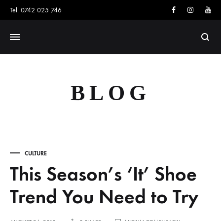
Facebook
Instagram
You
Tel. 0742 025 746
Searc
BLOG
CULTURE
This Season’s ‘It’ Shoe
Trend You Need to Try