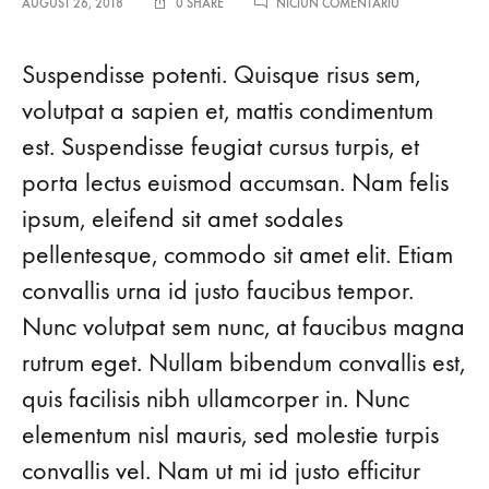
LA
AUGUST 26, 2018
0 SHARE
NICIUN COMENTARIU
THIS
SEASON’S
‘IT’
Suspendisse potenti. Quisque risus sem,
SHOE
TREND
volutpat a sapien et, mattis condimentum
YOU
est. Suspendisse feugiat cursus turpis, et
NEED
TO
porta lectus euismod accumsan. Nam felis
TRY
ipsum, eleifend sit amet sodales
pellentesque, commodo sit amet elit. Etiam
convallis urna id justo faucibus tempor.
Nunc volutpat sem nunc, at faucibus magna
rutrum eget. Nullam bibendum convallis est,
quis facilisis nibh ullamcorper in. Nunc
elementum nisl mauris, sed molestie turpis
convallis vel. Nam ut mi id justo efficitur