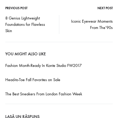
PREVIOUS POST
NEXT POST
Post
8 Genius Lightweight
Iconic Eyewear Moments
Foundations for Flawless
navigation
From The’90s
Skin
YOU MIGHT ALSO LIKE
Fashion Month-Ready In Konte Studio FW2017
Head-to-Toe Fall Favorites on Sale
The Best Sneakers From London Fashion Week
LASĂ UN RĂSPUNS