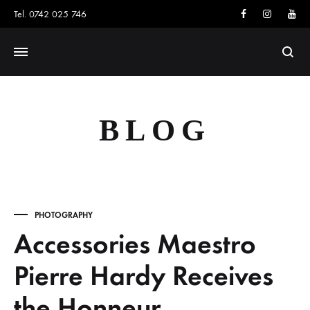
Facebook
Instagram
You
Tel. 0742 025 746
Searc
BLOG
PHOTOGRAPHY
Accessories Maestro
Pierre Hardy Receives
the Honneur