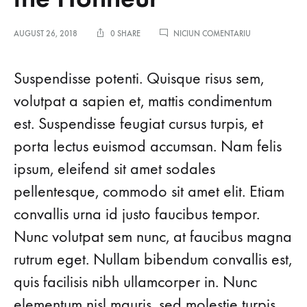
LA
AUGUST 26, 2018
0 SHARE
NICIUN COMENTARIU
ACCESSORIES
MAESTRO
PIERRE
Suspendisse potenti. Quisque risus sem,
HARDY
RECEIVES
volutpat a sapien et, mattis condimentum
THE
est. Suspendisse feugiat cursus turpis, et
HONNEUR
porta lectus euismod accumsan. Nam felis
ipsum, eleifend sit amet sodales
pellentesque, commodo sit amet elit. Etiam
convallis urna id justo faucibus tempor.
Nunc volutpat sem nunc, at faucibus magna
rutrum eget. Nullam bibendum convallis est,
quis facilisis nibh ullamcorper in. Nunc
elementum nisl mauris, sed molestie turpis