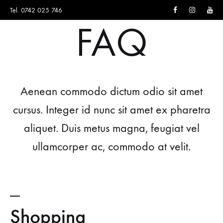
Facebook
Instagram
You
Tel. 0742 025 746
FAQ
Aenean commodo dictum odio sit amet
cursus. Integer id nunc sit amet ex pharetra
aliquet. Duis metus magna, feugiat vel
ullamcorper ac, commodo at velit.
Shopping